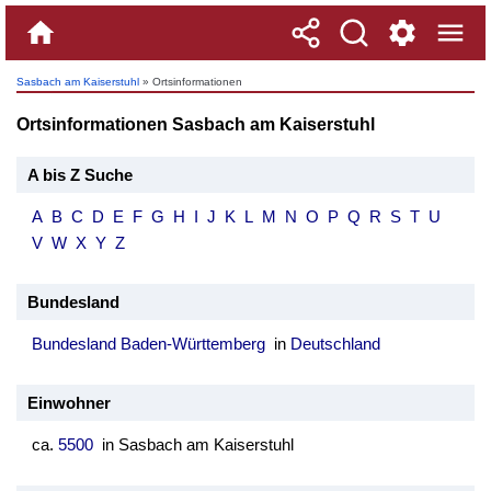
Sasbach am Kaiserstuhl
» Ortsinformationen
Ortsinformationen Sasbach am Kaiserstuhl
A bis Z Suche
A
B
C
D
E
F
G
H
I
J
K
L
M
N
O
P
Q
R
S
T
U
V
W
X
Y
Z
Bundesland
Bundesland Baden-Württemberg
in
Deutschland
Einwohner
ca.
5500
in Sasbach am Kaiserstuhl