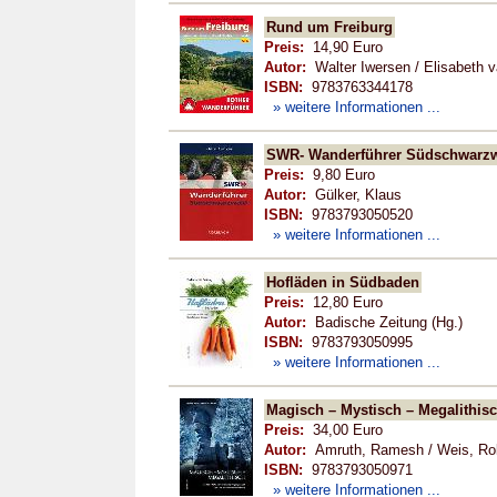
Rund um Freiburg
Preis:
14,90 Euro
Autor:
Walter Iwersen / Elisabeth v
ISBN:
9783763344178
» weitere Informationen ...
SWR- Wanderführer Südschwarz
Preis:
9,80 Euro
Autor:
Gülker, Klaus
ISBN:
9783793050520
» weitere Informationen ...
Hofläden in Südbaden
Preis:
12,80 Euro
Autor:
Badische Zeitung (Hg.)
ISBN:
9783793050995
» weitere Informationen ...
Magisch – Mystisch – Megalithis
Preis:
34,00 Euro
Autor:
Amruth, Ramesh / Weis, Ro
ISBN:
9783793050971
» weitere Informationen ...