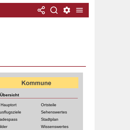
Übersicht
 Hauptort
Ortsteile
usflugsziele
Sehenswertes
adespass
Stadtplan
ilder
Wissenswertes