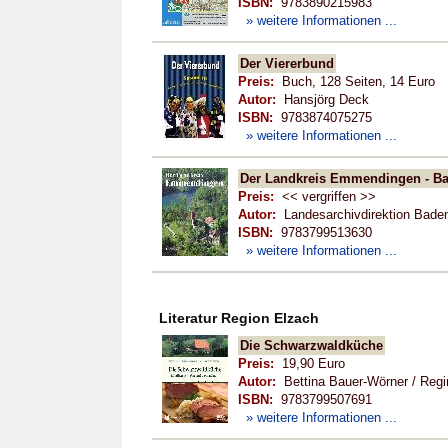
ISBN:
9783890215983
» weitere Informationen ...
Der Viererbund
Preis:
Buch, 128 Seiten, 14 Euro
Autor:
Hansjörg Deck
ISBN:
9783874075275
» weitere Informationen ...
Der Landkreis Emmendingen - Ban
Preis:
<< vergriffen >>
Autor:
Landesarchivdirektion Bade
ISBN:
9783799513630
» weitere Informationen ...
Literatur Region Elzach
Die Schwarzwaldküche
Preis:
19,90 Euro
Autor:
Bettina Bauer-Wörner / Regin
ISBN:
9783799507691
» weitere Informationen ...