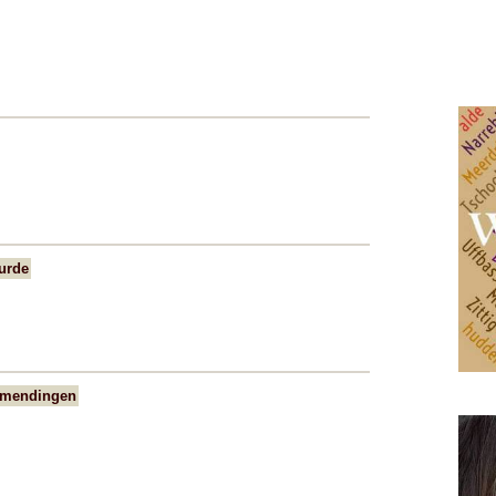
urde
Emmendingen