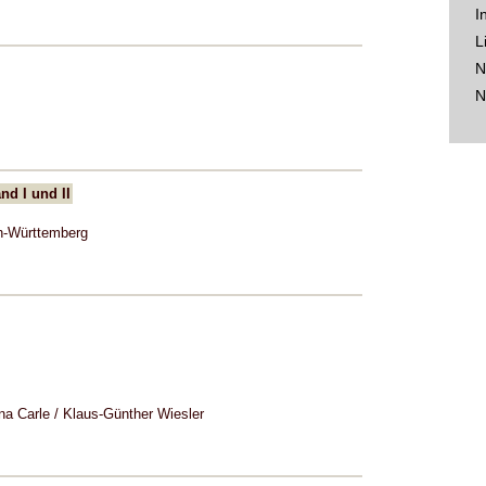
I
L
N
N
d I und II
n-Württemberg
a Carle / Klaus-Günther Wiesler