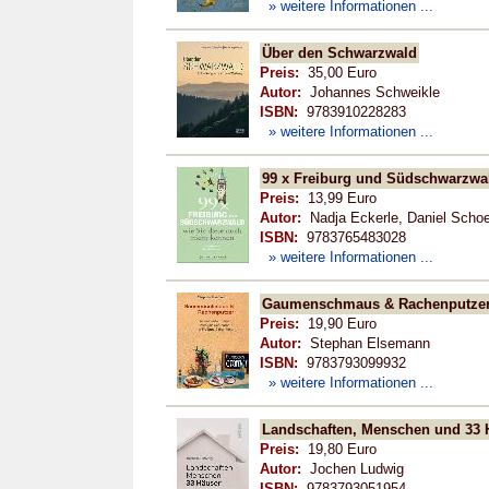
» weitere Informationen ...
Über den Schwarzwald
Preis:
35,00 Euro
Autor:
Johannes Schweikle
ISBN:
9783910228283
» weitere Informationen ...
99 x Freiburg und Südschwarzwal
Preis:
13,99 Euro
Autor:
Nadja Eckerle, Daniel Scho
ISBN:
9783765483028
» weitere Informationen ...
Gaumenschmaus & Rachenputze
Preis:
19,90 Euro
Autor:
Stephan Elsemann
ISBN:
9783793099932
» weitere Informationen ...
Landschaften, Menschen und 33 
Preis:
19,80 Euro
Autor:
Jochen Ludwig
ISBN:
9783793051954