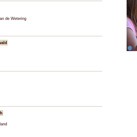
an de Wetering
wald
ch
land