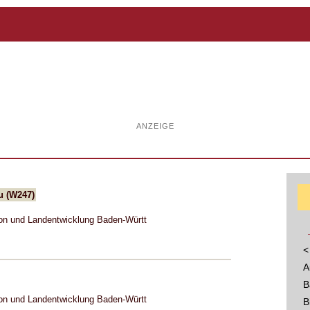
ANZEIGE
u (W247)
on und Landentwicklung Baden-Württ
<
A
B
on und Landentwicklung Baden-Württ
B