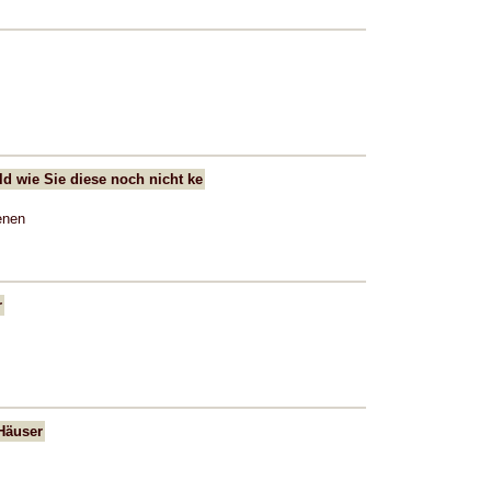
d wie Sie diese noch nicht ke
enen
r
Häuser