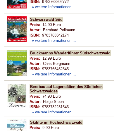
ISBN:
9783763302772
» weitere Informationen ...
Schwarzwald Süd
Preis:
14,90 Euro
Autor:
Bernhard Pollmann
ISBN:
9783763342174
» weitere Informationen ...
Bruckmanns Wanderführer Südschwarzwald
Preis:
12,99 Euro
Autor:
Chris Bergmann
ISBN:
9783765452345
» weitere Informationen ...
Bergbau auf Lagerstätten des Südlichen
Schwarzwaldes
Preis:
74,90 Euro
Autor:
Helge Steen
ISBN:
9783732231546
» weitere Informationen ...
Skilifte im Hochschwarzwald
Preis:
9,90 Euro