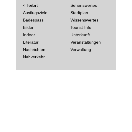
< Teilort
Sehenswertes
Ausflugsziele
Stadtplan
Badespass
Wissenswertes
Bilder
Tourist-Info
Indoor
Unterkunft
Literatur
Veranstaltungen
Nachrichten
Verwaltung
Nahverkehr