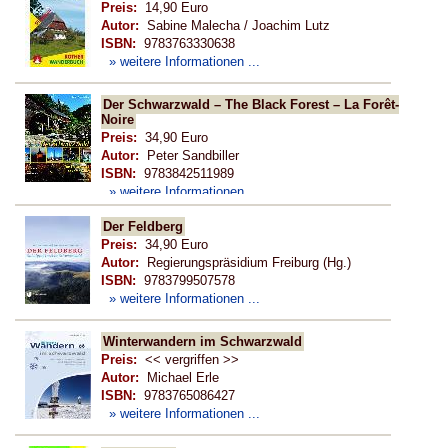
Preis:
14,90 Euro
Autor:
Sabine Malecha / Joachim Lutz
ISBN:
9783763330638
» weitere Informationen ...
Der Schwarzwald – The Black Forest – La Forêt-
Noire
Preis:
34,90 Euro
Autor:
Peter Sandbiller
ISBN:
9783842511989
» weitere Informationen ...
Der Feldberg
Preis:
34,90 Euro
Autor:
Regierungspräsidium Freiburg (Hg.)
ISBN:
9783799507578
» weitere Informationen ...
Winterwandern im Schwarzwald
Preis:
<< vergriffen >>
Autor:
Michael Erle
ISBN:
9783765086427
» weitere Informationen ...