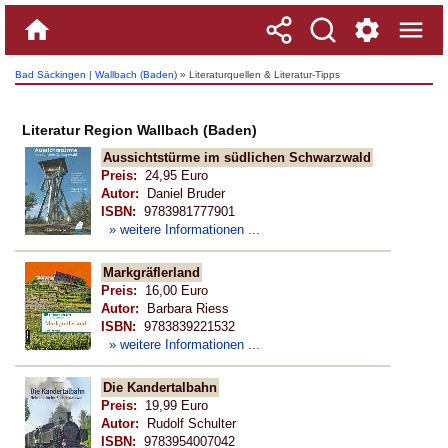
Bad Säckingen
|
Wallbach (Baden)
» Literaturquellen & Literatur-Tipps
Literatur Region Wallbach (Baden)
Aussichtstürme im südlichen Schwarzwald
Preis:
24,95 Euro
Autor:
Daniel Bruder
ISBN:
9783981777901
» weitere Informationen ...
Markgräflerland
Preis:
16,00 Euro
Autor:
Barbara Riess
ISBN:
9783839221532
» weitere Informationen ...
Die Kandertalbahn
Preis:
19,99 Euro
Autor:
Rudolf Schulter
ISBN:
9783954007042