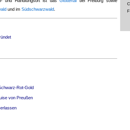
- und Handlungsort ist das
Glottertal
bei Freiburg sowie
C
wald
und im
Südschwarzwald
.
F
ründet
 Schwarz-Rot-Gold
Luise von Preußen
 erlassen