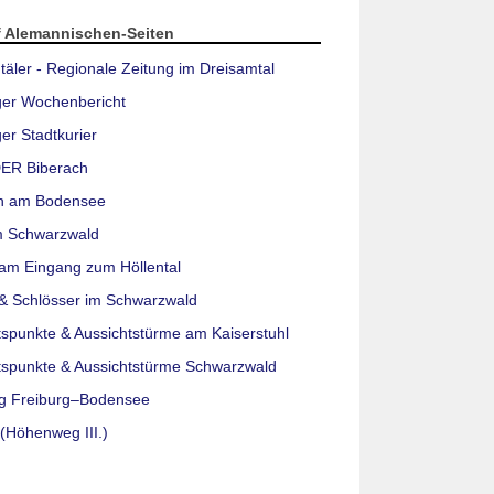
f Alemannischen-Seiten
täler - Regionale Zeitung im Dreisamtal
ger Wochenbericht
er Stadtkurier
ER Biberach
n am Bodensee
m Schwarzwald
am Eingang zum Höllental
& Schlösser im Schwarzwald
tspunkte & Aussichtstürme am Kaiserstuhl
tspunkte & Aussichtstürme Schwarzwald
g Freiburg–Bodensee
(Höhenweg III.)