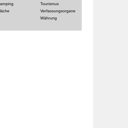
amping
Tourismus
läche
Verfassungsorgane
Währung