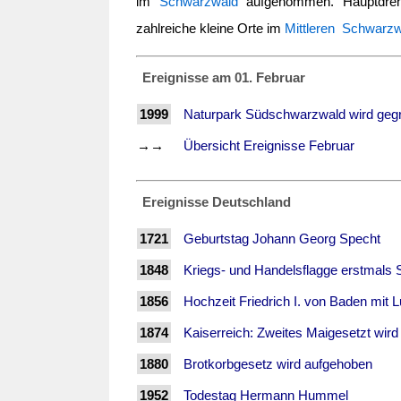
im
Schwarzwald
aufgenommen. Hauptdreh
zahlreiche kleine Orte im
Mittleren Schwarz
Ereignisse am 01. Februar
1999
Naturpark Südschwarzwald wird geg
→→
Übersicht Ereignisse Februar
Ereignisse Deutschland
1721
Geburtstag Johann Georg Specht
1848
Kriegs- und Handelsflagge erstmals
1856
Hochzeit Friedrich I. von Baden mit 
1874
Kaiserreich: Zweites Maigesetzt wird
1880
Brotkorbgesetz wird aufgehoben
1952
Todestag Hermann Hummel