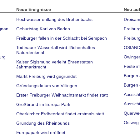
Neue Ereignisse
Neu au
Hochwasser entlang des Brettenbachs
Dreisam
gnan
Geburtstag Karl von Baden
Freibur
Freiburger fallen in der Schlacht bei Sempach
Freiburg
Todtnauer Wasserfall wird flächenhaftes
OSIAND
Naturdenkmal
urg
Owinge
Kaiser Sigismund verleiht Ehrenstetten
Feste i
Jahrmarktrecht
Burgen 
Markt Freiburg wird gegründet
Burgen 
Gründungsdatum von Villingen
Aussich
Erster Freiburger Weihnachtsmarkt findet statt
Aussich
Großbrand im Europa-Park
Querwe
Oberkircher Erdbeerfest findet erstmals statt
Ostweg 
Gründung des Rheinbunds
Europapark wird eröffnet