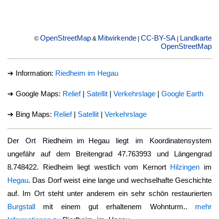
OpenStreetMap
Mitwirkende
CC-BY-SA
Landkarte
©
&
|
|
OpenStreetMap
➔ Information:
Riedheim im Hegau
➔ Google Maps:
Relief
|
Satellit
|
Verkehrslage
|
Google Earth
➔ Bing Maps:
Relief
|
Satellit
|
Verkehrslage
Der Ort
Riedheim im Hegau
liegt im Koordinatensystem
ungefähr auf dem Breitengrad 47.763993 und Längengrad
8.748422. Riedheim liegt westlich vom Kernort
Hilzingen
im
Hegau
. Das Dorf weist eine lange und wechselhafte Geschichte
auf. Im Ort steht unter anderem ein sehr schön restaurierten
Burgstall
mit einem gut erhaltenem Wohnturm..
mehr