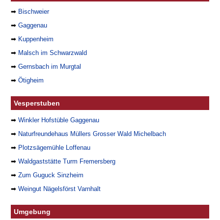
➡
Bischweier
➡
Gaggenau
➡
Kuppenheim
➡
Malsch im Schwarzwald
➡
Gernsbach im Murgtal
➡
Ötigheim
Vesperstuben
➡
Winkler Hofstüble Gaggenau
➡
Naturfreundehaus Müllers Grosser Wald Michelbach
➡
Plotzsägemühle Loffenau
➡
Waldgaststätte Turm Fremersberg
➡
Zum Guguck Sinzheim
➡
Weingut Nägelsförst Varnhalt
Umgebung