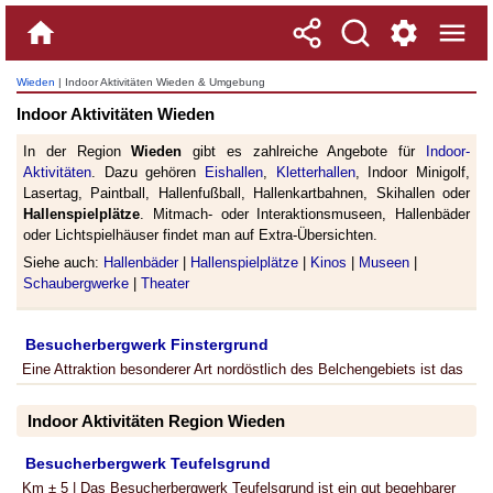
Wieden
| Indoor Aktivitäten Wieden & Umgebung
Indoor Aktivitäten Wieden
In der Region
Wieden
gibt es zahlreiche Angebote für
Indoor-
Aktivitäten
. Dazu gehören
Eishallen
,
Kletterhallen
, Indoor Minigolf,
Lasertag, Paintball, Hallenfußball, Hallenkartbahnen, Skihallen oder
Hallenspielplätze
. Mitmach- oder Interaktionsmuseen, Hallenbäder
oder Lichtspielhäuser findet man auf Extra-Übersichten.
Siehe auch:
Hallenbäder
|
Hallenspielplätze
|
Kinos
|
Museen
|
Schaubergwerke
|
Theater
Besucherbergwerk Finstergrund
Eine Attraktion besonderer Art nordöstlich des Belchengebiets ist das
Indoor Aktivitäten Region Wieden
Besucherbergwerk Teufelsgrund
Km ± 5 | Das Besucherbergwerk Teufelsgrund ist ein gut begehbarer