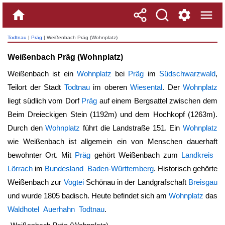
Todtnau
|
Präg
| Weißenbach Präg (Wohnplatz)
Weißenbach Präg (Wohnplatz)
Weißenbach ist ein
Wohnplatz
bei
Präg
im
Südschwarzwald
,
Teilort der Stadt
Todtnau
im oberen
Wiesental
. Der
Wohnplatz
liegt südlich vom Dorf
Präg
auf einem Bergsattel zwischen dem
Beim Dreieckigen Stein (1192m) und dem Hochkopf (1263m).
Durch den
Wohnplatz
führt die Landstraße 151. Ein
Wohnplatz
wie Weißenbach ist allgemein ein von Menschen dauerhaft
bewohnter Ort. Mit
Präg
gehört Weißenbach zum
Landkreis
Lörrach
im
Bundesland Baden-Württemberg
. Historisch gehörte
Weißenbach zur
Vogtei
Schönau in der Landgrafschaft
Breisgau
und wurde 1805 badisch. Heute befindet sich am
Wohnplatz
das
Waldhotel Auerhahn Todtnau
.