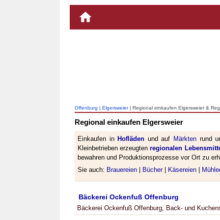
Offenburg
|
Elgersweier
| Regional einkaufen Elgersweier & Reg
Regional einkaufen Elgersweier
Einkaufen in
Hofläden
und auf
Märkten
rund um
Kleinbetrieben erzeugten
regionalen Lebensmitt
bewahren und Produktionsprozesse vor Ort zu erh
Sie auch:
Brauereien
|
Bücher
|
Käsereien
|
Mühle
Bäckerei Ockenfuß Offenburg
Bäckerei Ockenfuß Offenburg, Back- und Kuchens