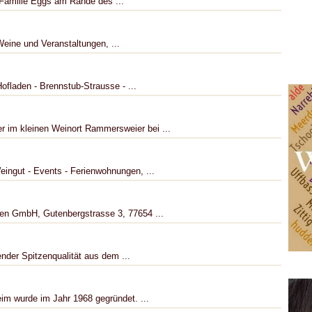
 Familie Eggs am Rande des ...
eine und Veranstaltungen, ...
ofladen - Brennstub-Strausse - ...
 im kleinen Weinort Rammersweier bei ...
eingut - Events - Ferienwohnungen, ...
en GmbH, Gutenbergstrasse 3, 77654 ...
der Spitzenqualität aus dem ...
m wurde im Jahr 1968 gegründet. ...