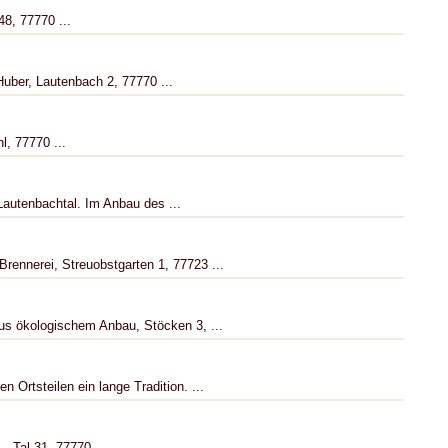
8, 77770 ...
uber, Lautenbach 2, 77770 ...
, 77770 ...
Lautenbachtal. Im Anbau des ...
ennerei, Streuobstgarten 1, 77723 ...
s ökologischem Anbau, Stöcken 3, ...
 Ortsteilen ein lange Tradition. ...
, Tal 31, 77770 ...