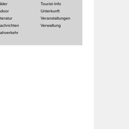
ilder
Tourist-Info
ndoor
Unterkunft
iteratur
Veranstaltungen
achrichten
Verwaltung
ahverkehr