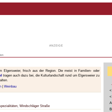
ANZEIGE
ion
 Elgersweier, frisch aus der Region. Die meist in Familien- oder
el
tragen auch dazu bei, die Kulturlandschaft rund um Elgersweier zu
alten.
n
|
Weinbau
<
<
A
pezialitäten, Windschläger Straße
B