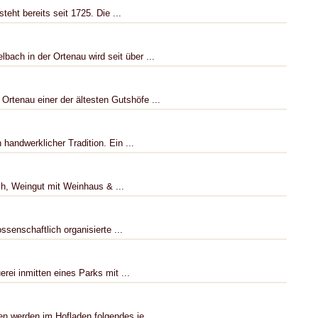
eht bereits seit 1725. Die ...
bach in der Ortenau wird seit über ...
Ortenau einer der ältesten Gutshöfe ...
 handwerklicher Tradition. Ein ...
h, Weingut mit Weinhaus & ...
senschaftlich organisierte ...
erei inmitten eines Parks mit ...
n werden im Hofladen folgendes je ...