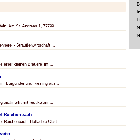
B
I
L
ein, Am St. Andreas 1, 77799 ...
N
N
nnerei - Straußenwirtschaft, ...
 einer kleinen Brauerei im ...
in
n, Burgunder und Riesling aus ...
ionalmarkt mit rustikalem ...
of Reichenbach
of Reichenbach, Hoflädele Obst- ...
weier