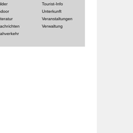
ilder
Tourist-Info
ndoor
Unterkunft
iteratur
Veranstaltungen
achrichten
Verwaltung
ahverkehr