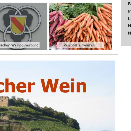
B
I
L
N
N