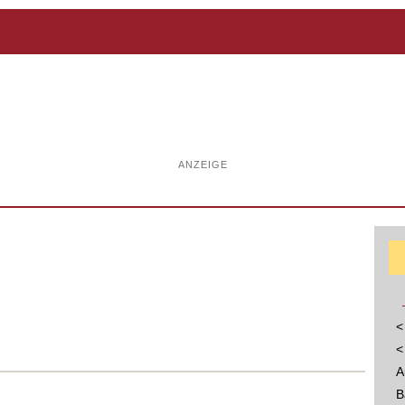
ANZEIGE
<
<
A
B