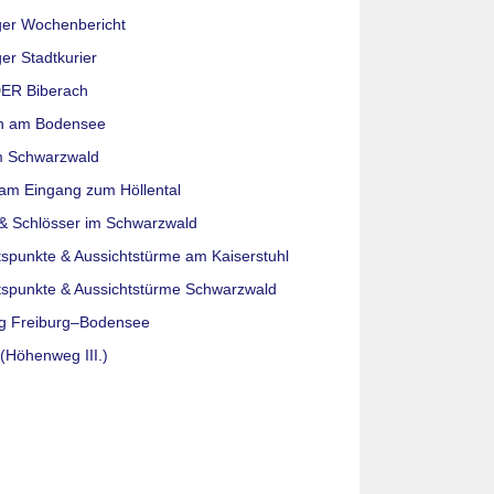
ger Wochenbericht
er Stadtkurier
ER Biberach
n am Bodensee
m Schwarzwald
am Eingang zum Höllental
& Schlösser im Schwarzwald
tspunkte & Aussichtstürme am Kaiserstuhl
tspunkte & Aussichtstürme Schwarzwald
g Freiburg–Bodensee
(Höhenweg III.)