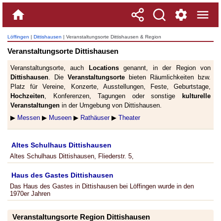
Löffingen
|
Dittishausen
| Veranstaltungsorte Dittishausen & Region
Veranstaltungsorte Dittishausen
Veranstaltungsorte, auch
Locations
genannt, in der Region von
Dittishausen
. Die
Veranstaltungsorte
bieten Räumlichkeiten bzw.
Platz für Vereine, Konzerte, Ausstellungen, Feste, Geburtstage,
Hochzeiten
, Konferenzen, Tagungen oder sonstige
kulturelle
Veranstaltungen
in der Umgebung von Dittishausen.
▶
Messen
▶
Museen
▶
Rathäuser
▶
Theater
Altes Schulhaus Dittishausen
Altes Schulhaus Dittishausen, Fliederstr. 5,
Haus des Gastes Dittishausen
Das Haus des Gastes in Dittishausen bei Löffingen wurde in den
1970er Jahren
Veranstaltungsorte Region Dittishausen