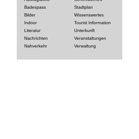
Badespass
Stadtplan
Bilder
Wissenswertes
Indoor
Tourist Information
Literatur
Unterkunft
Nachrichten
Veranstaltungen
Nahverkehr
Verwaltung