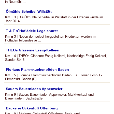
in Neumühl ...
Ölmühle Scheibel Willstätt
Km ± 3 | Die Ölmühle Scheibel in Willstätt in der Ortenau wurde im
Jahr 2014 ...
T & T s´Hoflädele Legelshurst
Km ± 3 | Neben den selbst hergestellten Produkten werden im
Hofladen folgendes je ...
THEOs Gläserne Essig-Kellerei
Km ± 4 | THEOs Gläserne Essig-Kellerei, Nachhaltige Essig-Kellerei,
Sander Str. 6, ...
Florians Flammkuchenböden Baden
Km ± 5 | Florians Flammkuchenböden Baden, Fa. Florian GmbH -
Firmensitz Baden (D), ...
Sauers Bauernladen Appenweier
Km ± 9 | Sauers Bauernladen Appenweier, Marktverkauf und
Bauernladen, Bachstraße ...
Bäckerei Ockenfuß Offenburg
Km ± 9 | Bäckerei Ockenfuß Offenburg, Back- und