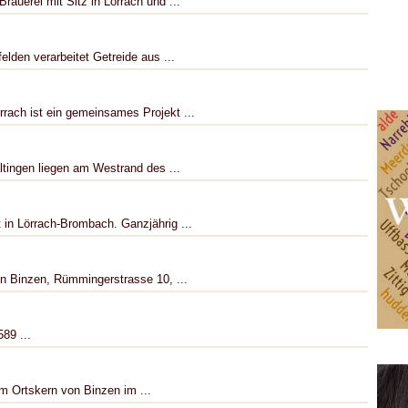
rauerei mit Sitz in Lörrach und ...
elden verarbeitet Getreide aus ...
rrach ist ein gemeinsames Projekt ...
tingen liegen am Westrand des ...
 in Lörrach-Brombach. Ganzjährig ...
n Binzen, Rümmingerstrasse 10, ...
89 ...
m Ortskern von Binzen im ...