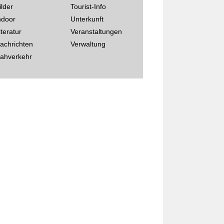
ilder
Tourist-Info
ndoor
Unterkunft
iteratur
Veranstaltungen
achrichten
Verwaltung
ahverkehr