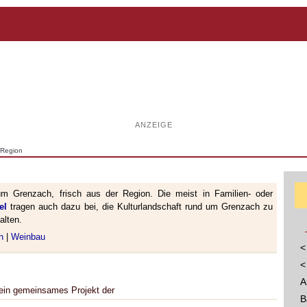
ANZEIGE
 Region
m Grenzach, frisch aus der Region. Die meist in Familien- oder
el
tragen auch dazu bei, die Kulturlandschaft rund um Grenzach zu
alten.
n
|
Weinbau
<
<
A
t ein gemeinsames Projekt der
B