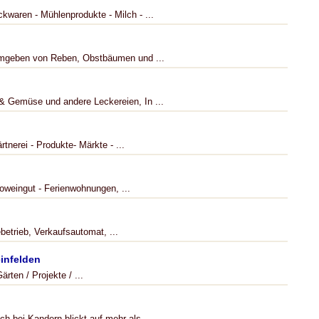
kwaren - Mühlenprodukte - Milch - ...
 umgeben von Reben, Obstbäumen und ...
 & Gemüse und andere Leckereien, In ...
tnerei - Produkte- Märkte - ...
oweingut - Ferienwohnungen, ...
etrieb, Verkaufsautomat, ...
infelden
rten / Projekte / ...
h bei Kandern blickt auf mehr als ...