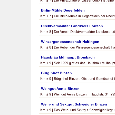
Km ± 7 | Die Privatbrauerei Lasser GmbH ist eine B
Birlin-Mühle Degerfelden
Km ± 7 | Die Birlin-Mühle in Degerfelden bei Rheinf
Direktvermarkter Landkreis Lörrach
Km ± 8 | Der Verein Direktvermarkter Landkreis Lö
Winzergenossenschaft Haltingen
Km ± 8 | Die Reben der Winzergenossenschaft Hal
Hausbräu Mülhaupt Brombach
Km ± 9 | Seit 1999 gibt es das Hausbräu Mülhaupt
Bürginhof Binzen
Km ± 9 | Bürginhof Binzen, Obst-und Gemüsehof i
Weingut Aenis Binzen
Km ± 9 | Weingut Aenis Binzen, , Hauptstr. 34, 795
Wein- und Sektgut Schweigler Binzen
Km ± 9 | Das Wein- und Sektgut Schweigler liegt i