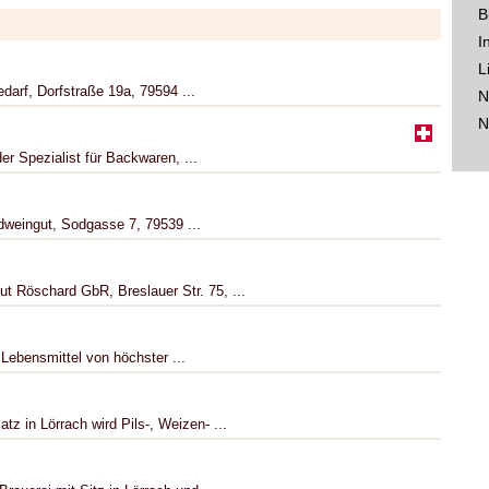
B
I
L
darf, Dorfstraße 19a, 79594 ...
N
N
r Spezialist für Backwaren, ...
dweingut, Sodgasse 7, 79539 ...
t Röschard GbR, Breslauer Str. 75, ...
 Lebensmittel von höchster ...
z in Lörrach wird Pils-, Weizen- ...