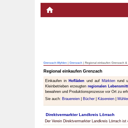
Grenzach-Wyhlen
|
Grenzach
| Regional einkaufen Grenzach &
Regional einkaufen Grenzach
Einkaufen in
Hofläden
und auf
Märkten
rund u
Kleinbetrieben erzeugten
regionalen Lebensmitt
bewahren und Produktionsprozesse vor Ort zu erh
Sie auch:
Brauereien
|
Bücher
|
Käsereien
|
Mühle
Direktvermarkter Landkreis Lörrach
Der Verein Direktvermarkter Landkreis Lörrach is