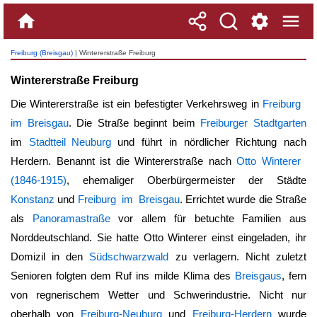
Freiburg (Breisgau)
| Wintererstraße Freiburg
Wintererstraße Freiburg
Die Wintererstraße ist ein befestigter Verkehrsweg in
Freiburg
im Breisgau
. Die Straße beginnt beim
Freiburger Stadtgarten
im
Stadtteil Neuburg
und führt in nördlicher Richtung nach
Herdern. Benannt ist die Wintererstraße nach
Otto Winterer
(1846-1915)
, ehemaliger Oberbürgermeister der Städte
Konstanz
und
Freiburg im Breisgau
. Errichtet wurde die Straße
als
Panoramastraße
vor allem für betuchte Familien aus
Norddeutschland. Sie hatte Otto Winterer einst eingeladen, ihr
Domizil in den
Südschwarzwald
zu verlagern. Nicht zuletzt
Senioren folgten dem Ruf ins milde Klima des
Breisgaus
, fern
von regnerischem Wetter und Schwerindustrie. Nicht nur
oberhalb von
Freiburg-Neuburg
und
Freiburg-Herdern
wurde