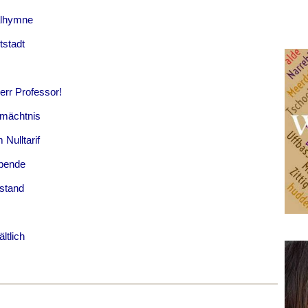
alhymne
tstadt
err Professor!
rmächtnis
Nulltarif
spende
lstand
ltlich