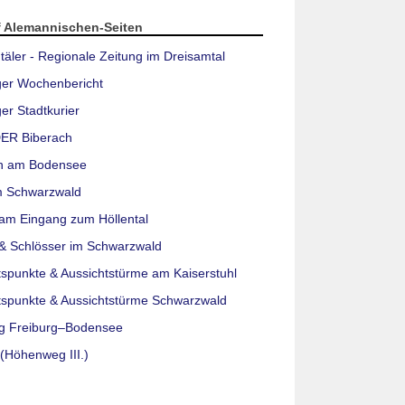
f Alemannischen-Seiten
täler - Regionale Zeitung im Dreisamtal
ger Wochenbericht
er Stadtkurier
ER Biberach
n am Bodensee
m Schwarzwald
am Eingang zum Höllental
& Schlösser im Schwarzwald
tspunkte & Aussichtstürme am Kaiserstuhl
tspunkte & Aussichtstürme Schwarzwald
g Freiburg–Bodensee
(Höhenweg III.)