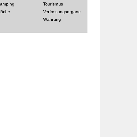
amping
Tourismus
läche
Verfassungsorgane
Währung