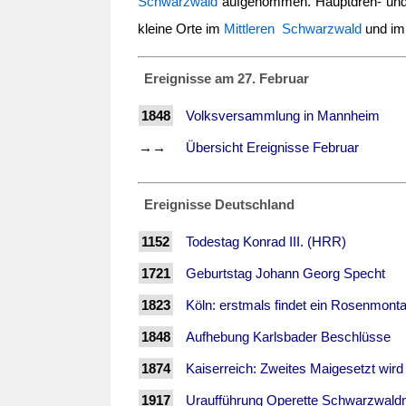
Schwarzwald
aufgenommen. Hauptdreh- und 
kleine Orte im
Mittleren Schwarzwald
und i
Ereignisse am 27. Februar
1848
Volksversammlung in Mannheim
→→
Übersicht Ereignisse Februar
Ereignisse Deutschland
1152
Todestag Konrad III. (HRR)
1721
Geburtstag Johann Georg Specht
1823
Köln: erstmals findet ein Rosenmont
1848
Aufhebung Karlsbader Beschlüsse
1874
Kaiserreich: Zweites Maigesetzt wird
1917
Uraufführung Operette Schwarzwald