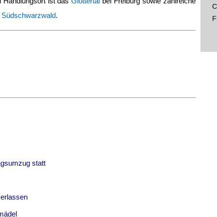
Handlungsort ist das
Glottertal
bei Freiburg sowie zahlreiche
C
m
Südschwarzwald
.
F
agsumzug statt
 erlassen
mädel