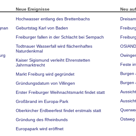
Neue Ereignisse
Neu au
Hochwasser entlang des Brettenbachs
Dreisam
gnan
Geburtstag Karl von Baden
Freibur
Freiburger fallen in der Schlacht bei Sempach
Freiburg
Todtnauer Wasserfall wird flächenhaftes
OSIAND
Naturdenkmal
urg
Owinge
Kaiser Sigismund verleiht Ehrenstetten
Feste i
Jahrmarktrecht
Burgen 
Markt Freiburg wird gegründet
Burgen 
Gründungsdatum von Villingen
Aussich
Erster Freiburger Weihnachtsmarkt findet statt
Aussich
Großbrand im Europa-Park
Querwe
Oberkircher Erdbeerfest findet erstmals statt
Ostweg 
Gründung des Rheinbunds
Europapark wird eröffnet