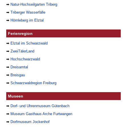
➡
Natur-Hochseilgarten Triberg
➡
Triberger Wasserfälle
➡
Hörnleberg im Elztal
Ferienregion
➡
Elztal im Schwarzwald
➡
ZweiTälerLand
➡
Hochschwarzwald
➡
Dreisamtal
➡
Breisgau
➡
Schwarzwaldregion Freiburg
Museen
➡
Dorf- und Uhrenmuseum Gütenbach
➡
Museum Gasthaus Arche Furtwangen
➡
Dorfmuseum Jockenhof