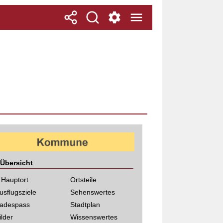
Übersicht
 Hauptort
Ortsteile
usflugsziele
Sehenswertes
adespass
Stadtplan
ilder
Wissenswertes