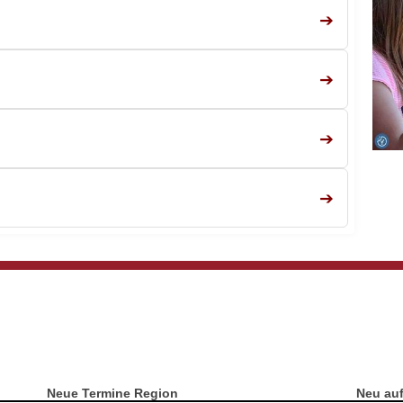
➔
➔
➔
➔
Neue Termine Region
Neu au