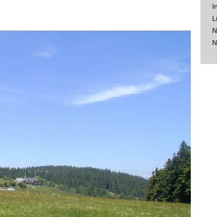
I
L
N
N