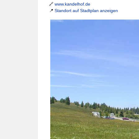
🔗
www.kandelhof.de
📍
Standort auf Stadtplan anzeigen