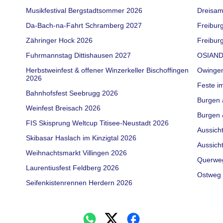
Musikfestival Bergstadtsommer 2026
Dreisam
Da-Bach-na-Fahrt Schramberg 2027
Freibur
Zähringer Hock 2026
Freiburg
Fuhrmannstag Dittishausen 2027
OSIAND
Herbstweinfest & offener Winzerkeller Bischoffingen
Owinge
2026
Feste i
Bahnhofsfest Seebrugg 2026
Burgen 
Weinfest Breisach 2026
Burgen 
FIS Skisprung Weltcup Titisee-Neustadt 2026
Aussich
Skibasar Haslach im Kinzigtal 2026
Aussich
Weihnachtsmarkt Villingen 2026
Querwe
Laurentiusfest Feldberg 2026
Ostweg 
Seifenkistenrennen Herdern 2026