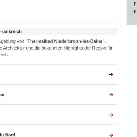
F
K
Frankreich
Umgebung von
"Thermalbad Niederbronn-les-Bains"
.
e Architektur und die bekannten Highlights der Region für
eich.
➔
➔
ce
➔
➔
du Nord