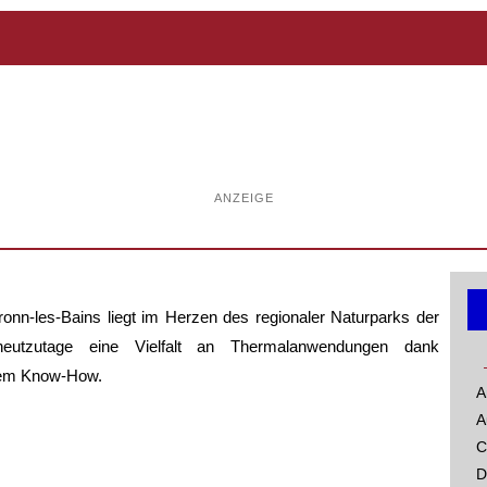
ANZEIGE
onn-les-Bains liegt im Herzen des regionaler Naturparks der
eutzutage eine Vielfalt an Thermalanwendungen dank
rtem Know-How.
A
A
C
D