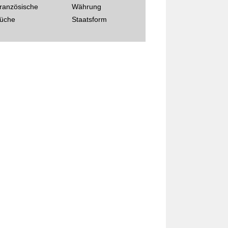
ranzösische
Währung
üche
Staatsform