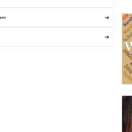
➔
ern
➔