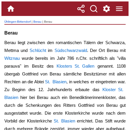
Ühlingen-Birkendorf
|
Berau
| Berau
Berau
Berau liegt zwischen den romantischen Tälern der Schwarza,
Mettma und
Schlücht
im
Südschwarzwald
. Der Ort
Berau
mit
Witznau
wurde bereits im Jahr 786 n.Chr. schriftlich als "villa
parauva" im Besitz des
Klosters St. Gallen
genannt. 1108
übergab Gottfried von
Berau
sämtliche Besitztümer mit allen
Rechten an die Abtei
St. Blasien
, in welches er eingetreten war.
Zu Beginn des 12. Jahrhunderts erbaute das
Kloster St.
Blasien
hier bei
Berau
auch ein Benediktinerinnenkloster, das
durch die Schenkungen des Ritters Gottfried von
Berau
gut
ausgestattet wurde. Die erste Klosterkirche wurde nach dem
Vorbild der Klosterkirche
St. Blasien
errichtet. Das Stift wurde
durch mehrere Brände zerstört, immer wieder aber aufgebaut.