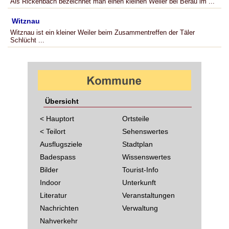
Als Rickenbach bezeichnet man einen kleinen Weiler bei Berau im ...
Witznau
Witznau ist ein kleiner Weiler beim Zusammentreffen der Täler
Schlücht ...
Übersicht
< Hauptort
Ortsteile
< Teilort
Sehenswertes
Ausflugsziele
Stadtplan
Badespass
Wissenswertes
Bilder
Tourist-Info
Indoor
Unterkunft
Literatur
Veranstaltungen
Nachrichten
Verwaltung
Nahverkehr