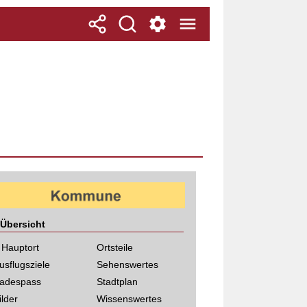
Übersicht
 Hauptort
Ortsteile
usflugsziele
Sehenswertes
adespass
Stadtplan
ilder
Wissenswertes