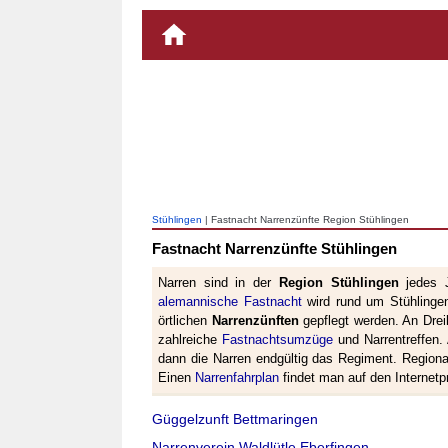
Stühlingen
| Fastnacht Narrenzünfte Region Stühlingen
Fastnacht Narrenzünfte Stühlingen
Narren sind in der
Region Stühlingen
jedes J
alemannische Fastnacht
wird rund um Stühlingen
örtlichen
Narrenzünften
gepflegt werden. An Drei
zahlreiche
Fastnachtsumzüge
und Narrentreffen
dann die Narren endgültig das Regiment. Regiona
Einen
Narrenfahrplan
findet man auf den Internetp
Güggelzunft Bettmaringen
Narrenverein Waldlütle Eberfingen