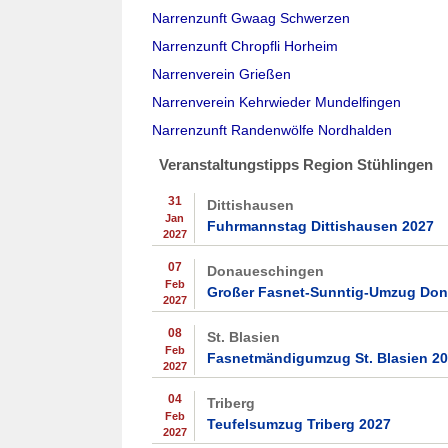
Narrenzunft Gwaag Schwerzen
Narrenzunft Chropfli Horheim
Narrenverein Grießen
Narrenverein Kehrwieder Mundelfingen
Narrenzunft Randenwölfe Nordhalden
Veranstaltungstipps Region Stühlingen
31
Dittishausen
Jan
Fuhrmannstag Dittishausen 2027
2027
07
Donaueschingen
Feb
Großer Fasnet-Sunntig-Umzug Do
2027
08
St. Blasien
Feb
Fasnetmändigumzug St. Blasien 2
2027
04
Triberg
Feb
Teufelsumzug Triberg 2027
2027