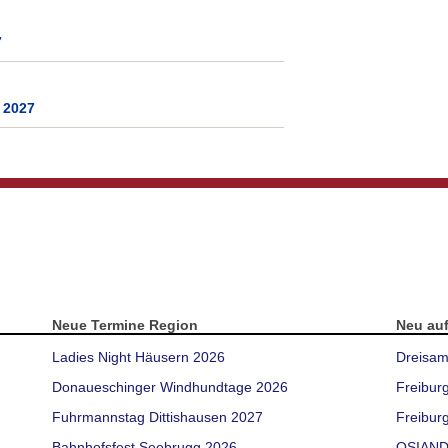
7
 2027
Neue Termine Region
Neu au
Ladies Night Häusern 2026
Dreisam
Donaueschinger Windhundtage 2026
Freibur
Fuhrmannstag Dittishausen 2027
Freiburg
Bahnhofsfest Seebrugg 2026
OSIAND