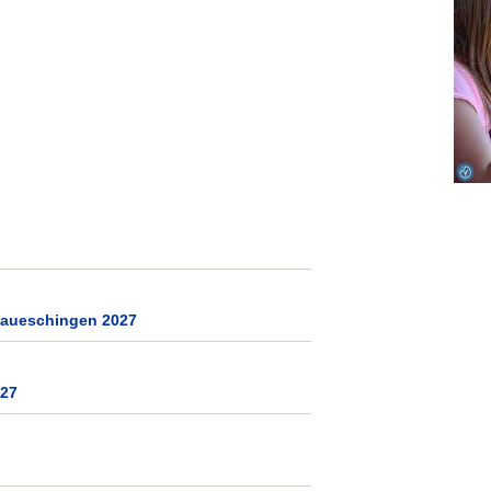
naueschingen 2027
027