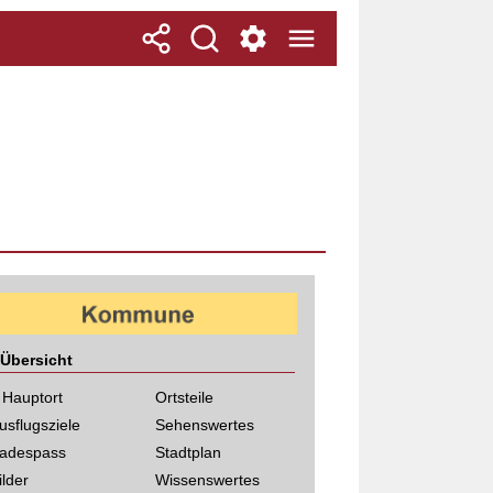
Übersicht
 Hauptort
Ortsteile
usflugsziele
Sehenswertes
adespass
Stadtplan
ilder
Wissenswertes