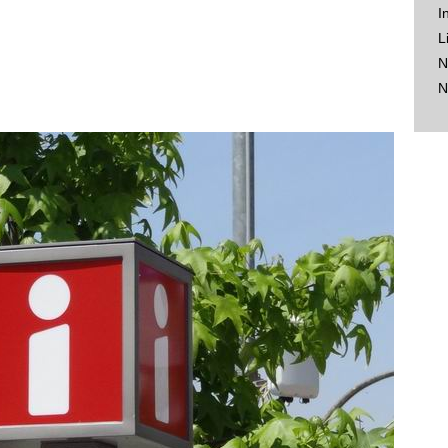
I
L
N
N