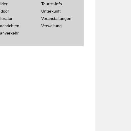
ilder
Tourist-Info
ndoor
Unterkunft
iteratur
Veranstaltungen
achrichten
Verwaltung
ahverkehr