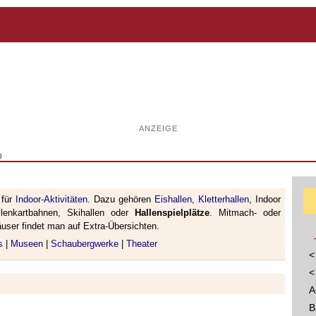
ANZEIGE
g
 für
Indoor-Aktivitäten
. Dazu gehören
Eishallen
,
Kletterhallen
, Indoor
allenkartbahnen, Skihallen oder
Hallenspielplätze
. Mitmach- oder
äuser findet man auf Extra-Übersichten.
s
|
Museen
|
Schaubergwerke
|
Theater
<
<
A
B