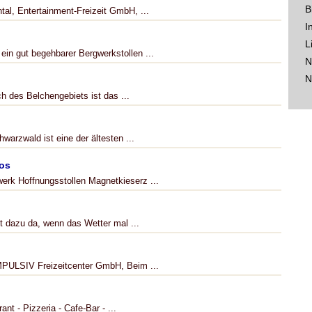
B
tal, Entertainment-Freizeit GmbH, ...
I
L
ein gut begehbarer Bergwerkstollen ...
N
N
ch des Belchengebiets ist das ...
arzwald ist eine der ältesten ...
os
erk Hoffnungsstollen Magnetkieserz ...
t dazu da, wenn das Wetter mal ...
IMPULSIV Freizeitcenter GmbH, Beim ...
t - Pizzeria - Cafe-Bar - ...