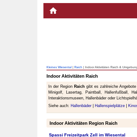
Kleines Wiesental
|
Raich
| Indoor Aktivitäten Raich & Umgebun
Indoor Aktivitäten Raich
In der Region
Raich
gibt es zahlreiche Angebote
Minigolf, Lasertag, Paintball, Hallenfußball, H
Interaktionsmuseen, Hallenbäder oder Lichtspielh
Siehe auch:
Hallenbäder
|
Hallenspielplätze
|
Kino
Indoor Aktivitäten Region Raich
Spassi Freizeitpark Zell im Wiesental