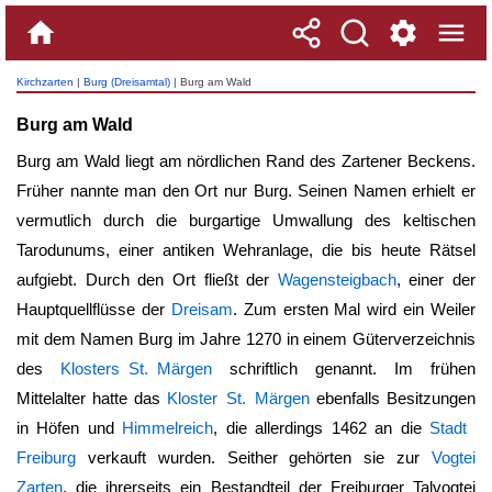
Kirchzarten
|
Burg (Dreisamtal)
| Burg am Wald
Burg am Wald
Burg am Wald liegt am nördlichen Rand des Zartener Beckens.
Früher nannte man den Ort nur Burg. Seinen Namen erhielt er
vermutlich durch die burgartige Umwallung des keltischen
Tarodunums, einer antiken Wehranlage, die bis heute Rätsel
aufgiebt. Durch den Ort fließt der
Wagensteigbach
, einer der
Hauptquellflüsse der
Dreisam
. Zum ersten Mal wird ein Weiler
mit dem Namen Burg im Jahre 1270 in einem Güterverzeichnis
des
Klosters St. Märgen
schriftlich genannt. Im frühen
Mittelalter hatte das
Kloster St. Märgen
ebenfalls Besitzungen
in Höfen und
Himmelreich
, die allerdings 1462 an die
Stadt
Freiburg
verkauft wurden. Seither gehörten sie zur
Vogtei
Zarten
, die ihrerseits ein Bestandteil der Freiburger Talvogtei