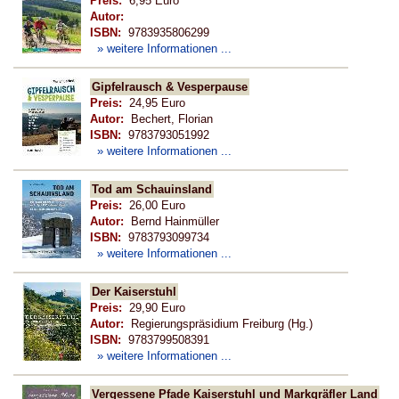
Preis:
6,95 Euro
Autor:
ISBN:
9783935806299
» weitere Informationen ...
Gipfelrausch & Vesperpause
Preis:
24,95 Euro
Autor:
Bechert, Florian
ISBN:
9783793051992
» weitere Informationen ...
Tod am Schauinsland
Preis:
26,00 Euro
Autor:
Bernd Hainmüller
ISBN:
9783793099734
» weitere Informationen ...
Der Kaiserstuhl
Preis:
29,90 Euro
Autor:
Regierungspräsidium Freiburg (Hg.)
ISBN:
9783799508391
» weitere Informationen ...
Vergessene Pfade Kaiserstuhl und Markgräfler Land