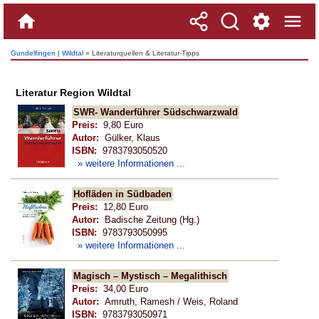
Gundelfingen
|
Wildtal
» Literaturquellen & Literatur-Tipps
Literatur Region Wildtal
SWR- Wanderführer Südschwarzwald
Preis:
9,80 Euro
Autor:
Gülker, Klaus
ISBN:
9783793050520
» weitere Informationen ...
Hofläden in Südbaden
Preis:
12,80 Euro
Autor:
Badische Zeitung (Hg.)
ISBN:
9783793050995
» weitere Informationen ...
Magisch – Mystisch – Megalithisch
Preis:
34,00 Euro
Autor:
Amruth, Ramesh / Weis, Roland
ISBN:
9783793050971