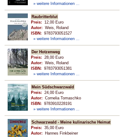
» weitere Informationen ...
Raubritterblut
Preis:
12,00 Euro
Autor:
Weis, Roland
ISBN:
9783793051527
» weitere Informationen ...
Der Hotzenweg
Preis:
28,00 Euro
Autor:
Weis, Roland
ISBN:
9783793051381
» weitere Informationen ...
Mein Südschwarzwald
Preis:
24,00 Euro
Autor:
Cornelia Tomaschko
ISBN:
9783910228191
» weitere Informationen ...
Schwarzwald - Meine kulinarische Heimat
Preis:
35,00 Euro
Autor:
Hannes Finkbeiner