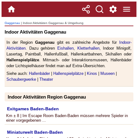
Gaggenau
| Indoor Aktivitäten Gaggenau & Umgebung
Indoor Aktivitäten Gaggenau
In der Region
Gaggenau
gibt es zahlreiche Angebote für
Indoor-
Aktivitäten
. Dazu gehören
Eishallen
,
Kletterhallen
, Indoor Minigolf,
Lasertag, Paintball, Hallenfußball, Hallenkartbahnen, Skihallen oder
Hallenspielplätze
. Mitmach- oder Interaktionsmuseen, Hallenbäder
oder Lichtspielhäuser findet man auf Extra-Übersichten.
Siehe auch:
Hallenbäder
|
Hallenspielplätze
|
Kinos
|
Museen
|
Schaubergwerke
|
Theater
Indoor Aktivitäten Region Gaggenau
Exitgames Baden-Baden
Km ± 8 | Im Escape Room Baden-Baden müssen mehrere Spieler in
einer vorgegebenen ...
Miniaturwelt Baden-Baden