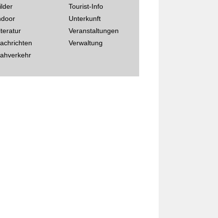
ilder
Tourist-Info
ndoor
Unterkunft
iteratur
Veranstaltungen
achrichten
Verwaltung
ahverkehr