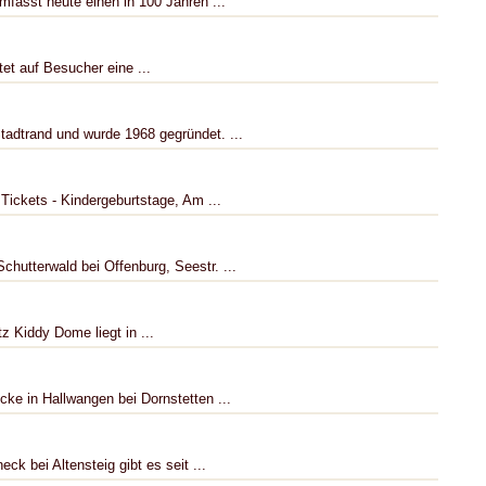
fasst heute einen in 100 Jahren ...
et auf Besucher eine ...
adtrand und wurde 1968 gegründet. ...
Tickets - Kindergeburtstage, Am ...
hutterwald bei Offenburg, Seestr. ...
z Kiddy Dome liegt in ...
cke in Hallwangen bei Dornstetten ...
ck bei Altensteig gibt es seit ...