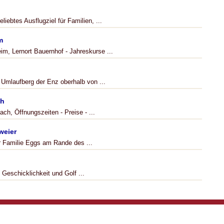
iebtes Ausflugziel für Familien, ...
m
m, Lernort Bauernhof - Jahreskurse ...
Umlaufberg der Enz oberhalb von ...
ch
h, Öffnungszeiten - Preise - ...
weier
er Familie Eggs am Rande des ...
Geschicklichkeit und Golf ...