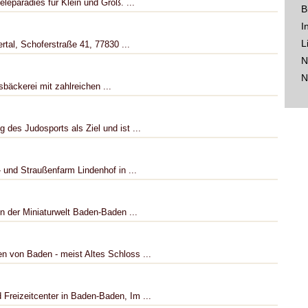
leparadies für Klein und Groß. ...
B
I
L
ertal, Schoferstraße 41, 77830 ...
N
N
sbäckerei mit zahlreichen ...
 des Judosports als Ziel und ist ...
 und Straußenfarm Lindenhof in ...
in der Miniaturwelt Baden-Baden ...
n von Baden - meist Altes Schloss ...
Freizeitcenter in Baden-Baden, Im ...