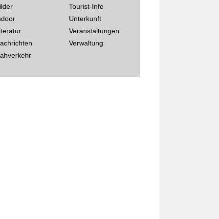
ilder
Tourist-Info
ndoor
Unterkunft
iteratur
Veranstaltungen
achrichten
Verwaltung
ahverkehr