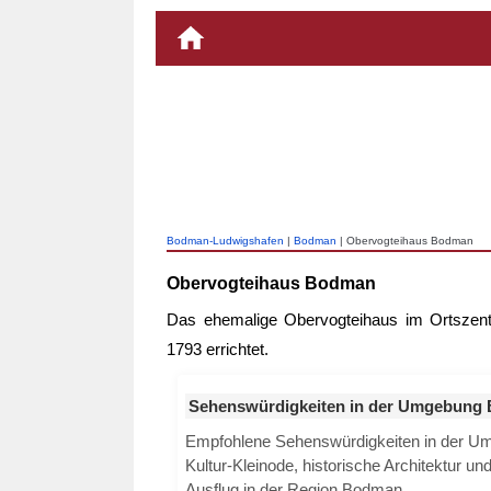
Bodman-Ludwigshafen
|
Bodman
| Obervogteihaus Bodman
Obervogteihaus Bodman
Das ehemalige Obervogteihaus im Ortsze
1793 errichtet.
Sehenswürdigkeiten in der Umgebung
Empfohlene Sehenswürdigkeiten in der 
Kultur-Kleinode, historische Architektur u
Ausflug in der Region Bodman.