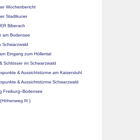
ger Wochenbericht
er Stadtkurier
ER Biberach
n am Bodensee
m Schwarzwald
am Eingang zum Höllental
& Schlösser im Schwarzwald
tspunkte & Aussichtstürme am Kaiserstuhl
tspunkte & Aussichtstürme Schwarzwald
g Freiburg–Bodensee
(Höhenweg III.)