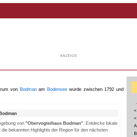
ANZEIGE
ntrum von
Bodman
am
Bodensee
wurde zwischen 1792 und
<
 Bodman
<
Umgebung von
"Obervogteihaus Bodman"
. Entdecke lokale
A
nd die bekannten Highlights der Region für den nächsten
B