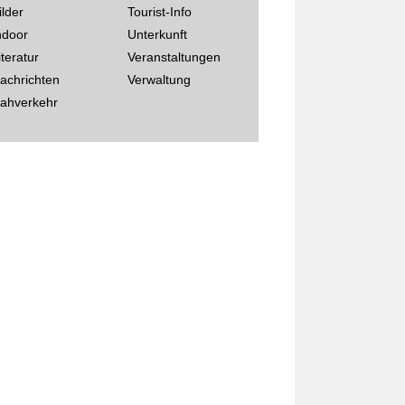
ilder
Tourist-Info
ndoor
Unterkunft
iteratur
Veranstaltungen
achrichten
Verwaltung
ahverkehr