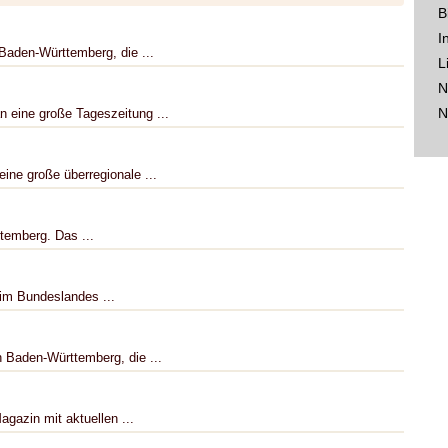
B
I
Baden-Württemberg, die ...
L
N
N
 eine große Tageszeitung ...
ine große überregionale ...
temberg. Das ...
im Bundeslandes ...
n Baden-Württemberg, die ...
agazin mit aktuellen ...