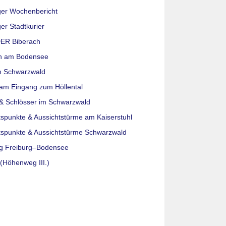
ger Wochenbericht
er Stadtkurier
ER Biberach
n am Bodensee
m Schwarzwald
am Eingang zum Höllental
& Schlösser im Schwarzwald
tspunkte & Aussichtstürme am Kaiserstuhl
tspunkte & Aussichtstürme Schwarzwald
g Freiburg–Bodensee
(Höhenweg III.)