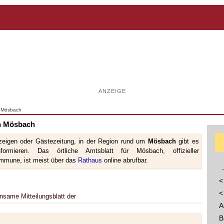
ANZEIGE
n Mösbach
on Mösbach
nzeigen oder Gästezeitung, in der Region rund um
Mösbach
gibt es
ormieren. Das örtliche Amtsblatt für Mösbach, offizieller
ommune, ist meist über das
Rathaus
online abrufbar.
<
<
nsame Mitteilungsblatt der
A
B