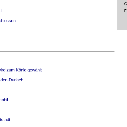
C
t
F
chlossen
wird zum König gewählt
aden-Durlach
mobil
tstadt