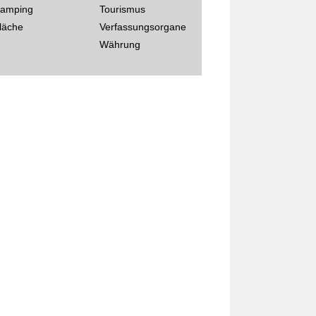
amping
Tourismus
läche
Verfassungsorgane
Währung