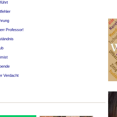
führt
fehler
ührung
err Professor!
ständnis
ub
imist
spende
er Verdacht