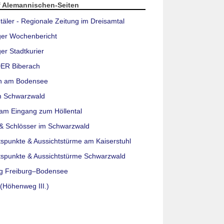
f Alemannischen-Seiten
täler - Regionale Zeitung im Dreisamtal
ger Wochenbericht
er Stadtkurier
ER Biberach
n am Bodensee
m Schwarzwald
am Eingang zum Höllental
& Schlösser im Schwarzwald
tspunkte & Aussichtstürme am Kaiserstuhl
tspunkte & Aussichtstürme Schwarzwald
g Freiburg–Bodensee
(Höhenweg III.)