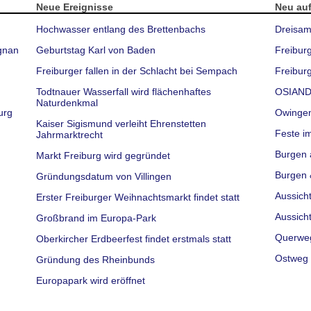
Neue Ereignisse
Neu au
Hochwasser entlang des Brettenbachs
Dreisam
gnan
Geburtstag Karl von Baden
Freibur
Freiburger fallen in der Schlacht bei Sempach
Freiburg
Todtnauer Wasserfall wird flächenhaftes
OSIAND
Naturdenkmal
urg
Owinge
Kaiser Sigismund verleiht Ehrenstetten
Feste i
Jahrmarktrecht
Burgen 
Markt Freiburg wird gegründet
Burgen 
Gründungsdatum von Villingen
Aussich
Erster Freiburger Weihnachtsmarkt findet statt
Aussich
Großbrand im Europa-Park
Querwe
Oberkircher Erdbeerfest findet erstmals statt
Ostweg 
Gründung des Rheinbunds
Europapark wird eröffnet