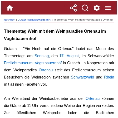
Nachricht
|
Gutach (Schwarzwaldbahn)
| Thementag Wein mit dem Weinparadies Ortenau
im Vogtsbauernhof
Thementag Wein mit dem Weinparadies Ortenau im
Vogtsbauernhof
Gutach – "Ein Hoch auf die Ortenau" lautet das Motto des
Thementags am
Sonntag
, den
17. August
, im Schwarzwälder
Freilichtmuseum Vogtsbauernhof
in Gutach. In Kooperation mit
dem Weinparadies
Ortenau
stellt das Freilichtmuseum seinen
Besuchern die Weinregion zwischen
Schwarzwald
und
Rhein
mit all ihren Facetten vor.
Am Weinstand der Weinbaubetriebe aus der
Ortenau
können
die Gäste ab 11 Uhr verschiedene Weine der Region verkosten.
Zur öffentlichen Weinprobe laden die Badischen