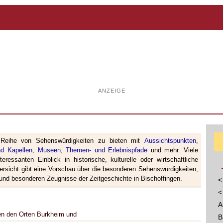
ANZEIGE
Reihe von Sehenswürdigkeiten zu bieten mit
Aussichtspunkten
,
nd Kapellen
,
Museen
,
Themen- und Erlebnispfade
und mehr. Viele
eressanten Einblick in historische, kulturelle oder wirtschaftliche
ersicht gibt eine Vorschau über die besonderen Sehenswürdigkeiten,
und besonderen Zeugnisse der Zeitgeschichte in Bischoffingen.
<
<
A
en den Orten Burkheim und
B