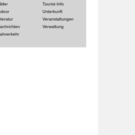
ilder
Tourist-Info
ndoor
Unterkunft
iteratur
Veranstaltungen
achrichten
Verwaltung
ahverkehr