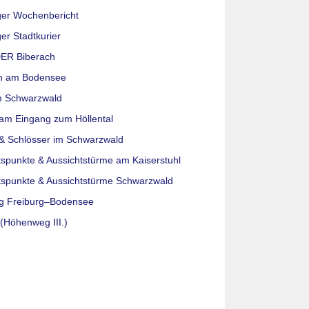
ger Wochenbericht
er Stadtkurier
ER Biberach
n am Bodensee
m Schwarzwald
am Eingang zum Höllental
& Schlösser im Schwarzwald
tspunkte & Aussichtstürme am Kaiserstuhl
tspunkte & Aussichtstürme Schwarzwald
g Freiburg–Bodensee
(Höhenweg III.)