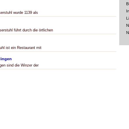
B
I
serstuhl wurde 1139 als
L
N
stuhl führt durch die örtlichen
N
hl ist ein Restaurant mit
dingen
gen sind die Winzer der