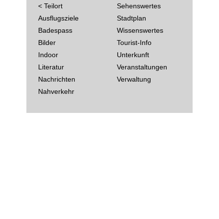
< Teilort
Sehenswertes
Ausflugsziele
Stadtplan
Badespass
Wissenswertes
Bilder
Tourist-Info
Indoor
Unterkunft
Literatur
Veranstaltungen
Nachrichten
Verwaltung
Nahverkehr