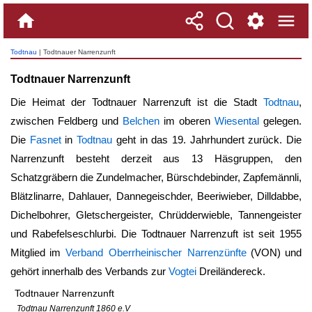
Todtnau
| Todtnauer Narrenzunft
Todtnauer Narrenzunft
Die Heimat der Todtnauer Narrenzuft ist die Stadt
Todtnau
,
zwischen Feldberg und
Belchen
im oberen
Wiesental
gelegen.
Die
Fasnet
in
Todtnau
geht in das 19. Jahrhundert zurück. Die
Narrenzunft besteht derzeit aus 13 Häsgruppen, den
Schatzgräbern die Zundelmacher, Bürschdebinder, Zapfemännli,
Blätzlinarre, Dahlauer, Dannegeischder, Beeriwieber, Dilldabbe,
Dichelbohrer, Gletschergeister, Chrüdderwieble, Tannengeister
und Rabefelseschlurbi. Die Todtnauer Narrenzuft ist seit 1955
Mitglied im
Verband Oberrheinischer Narrenzünfte
(VON) und
gehört innerhalb des Verbands zur
Vogtei
Dreiländereck.
Todtnauer Narrenzunft
Todtnau Narrenzunft 1860 e.V