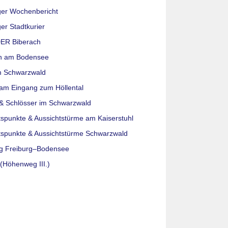
ger Wochenbericht
er Stadtkurier
ER Biberach
n am Bodensee
m Schwarzwald
am Eingang zum Höllental
& Schlösser im Schwarzwald
tspunkte & Aussichtstürme am Kaiserstuhl
tspunkte & Aussichtstürme Schwarzwald
g Freiburg–Bodensee
(Höhenweg III.)