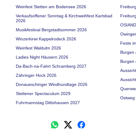
Weinfest Stetten am Bodensee 2026
Freibur
Verkaufsoffener Sonntag & Kirchweihfest Karlsbad
Freiburg
2026
OSIAND
Musikfestival Bergstadtsommer 2026
Owinge
Winzerkirwi Kappelrodeck 2026
Feste i
Weinfest Waldulm 2026
Burgen 
Ladies Night Häusern 2026
Burgen 
Da-Bach-na-Fahrt Schramberg 2027
Aussich
Zähringer Hock 2026
Aussich
Donaueschinger Windhundtage 2026
Querwe
Stettener Spectaculum 2029
Ostweg 
Fuhrmannstag Dittishausen 2027