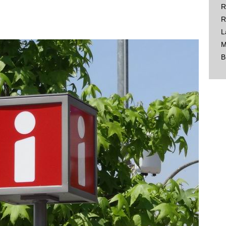
R
R
L
M
B