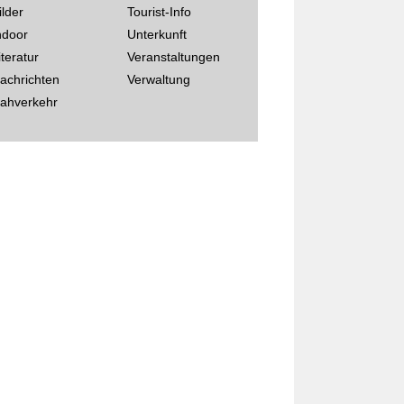
ilder
Tourist-Info
ndoor
Unterkunft
iteratur
Veranstaltungen
achrichten
Verwaltung
ahverkehr