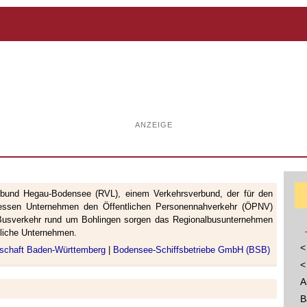
ANZEIGE
rbund Hegau-Bodensee (RVL), einem Verkehrsverbund, der für den
 dessen Unternehmen den Öffentlichen Personennahverkehr (ÖPNV)
d Busverkehr rund um Bohlingen sorgen das Regionalbusunternehmen
tliche Unternehmen.
<
lschaft Baden-Württemberg
|
Bodensee-Schiffsbetriebe GmbH (BSB)
<
A
B