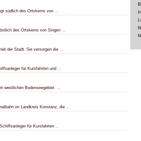
B
gt südlich des Ortskerns von ...
I
L
N
östlich des Ortskerns von Singen ...
N
eb der Stadt. Sie versorgen die ...
iffsanleger für Kursfahrten und ...
im westlichen Bodenseegebiet. ...
albahn im Landkreis Konstanz, die ...
Schiffsanleger für Kursfahrten ...