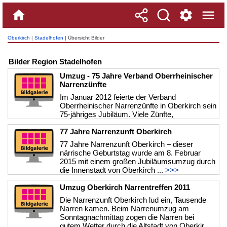
Oberkirch
|
Stadelhofen
| Übersicht Bilder
Bilder Region Stadelhofen
Umzug - 75 Jahre Verband Oberrheinischer
Narrenzünfte
Im Januar 2012 feierte der Verband
Oberrheinischer Narrenzünfte in Oberkirch sein
75-jähriges Jubiläum. Viele Zünfte,
Guggenmusiken und Narren aus dem Verbandsg ...
>>>
77 Jahre Narrenzunft Oberkirch
77 Jahre Narrenzunft Oberkirch – dieser
närrische Geburtstag wurde am 8. Februar
2015 mit einem großen Jubiläumsumzug durch
die Innenstadt von Oberkirch ...
>>>
Umzug Oberkirch Narrentreffen 2011
Die Narrenzunft Oberkirch lud ein, Tausende
Narren kamen. Beim Narrenumzug am
Sonntagnachmittag zogen die Narren bei
gutem Wetter durch die Altstadt von Oberkir ...