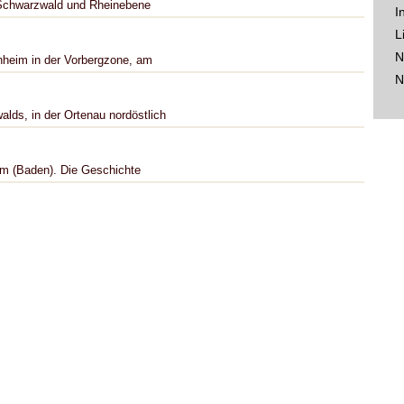
n Schwarzwald und Rheinebene
I
L
N
nheim in der Vorbergzone, am
N
lds, in der Ortenau nordöstlich
eim (Baden). Die Geschichte