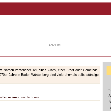
ANZEIGE
nem Namen versehener Teil eines Ortes, einer Stadt oder Gemeinde.
70er Jahre in Baden-Württenberg sind viele ehemals selbstständige
<
A
utterniederung nördlich von
B
B