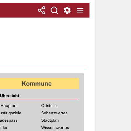
Übersicht
 Hauptort
Ortsteile
usflugsziele
Sehenswertes
adespass
Stadtplan
ilder
Wissenswertes