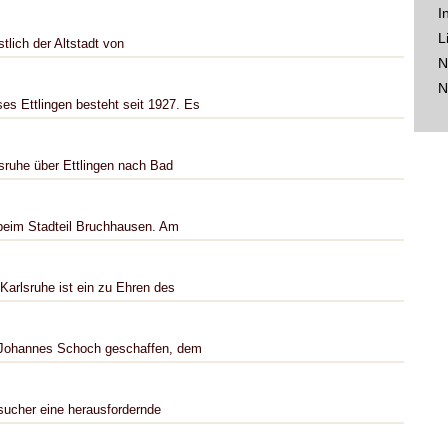
I
L
lich der Altstadt von
N
N
s Ettlingen besteht seit 1927. Es
lsruhe über Ettlingen nach Bad
 beim Stadteil Bruchhausen. Am
Karlsruhe ist ein zu Ehren des
 Johannes Schoch geschaffen, dem
sucher eine herausfordernde