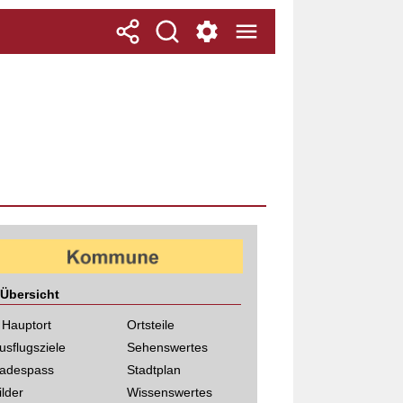
Übersicht
 Hauptort
Ortsteile
usflugsziele
Sehenswertes
adespass
Stadtplan
ilder
Wissenswertes