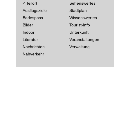
< Teilort
Sehenswertes
Ausflugsziele
Stadtplan
Badespass
Wissenswertes
Bilder
Tourist-Info
Indoor
Unterkunft
Literatur
Veranstaltungen
Nachrichten
Verwaltung
Nahverkehr