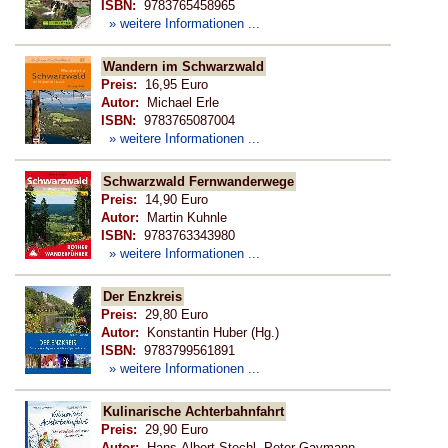
ISBN:
9783765458965
» weitere Informationen ...
Wandern im Schwarzwald
Preis:
16,95 Euro
Autor:
Michael Erle
ISBN:
9783765087004
» weitere Informationen ...
Schwarzwald Fernwanderwege
Preis:
14,90 Euro
Autor:
Martin Kuhnle
ISBN:
9783763343980
» weitere Informationen ...
Der Enzkreis
Preis:
29,80 Euro
Autor:
Konstantin Huber (Hg.)
ISBN:
9783799561891
» weitere Informationen ...
Kulinarische Achterbahnfahrt
Preis:
29,90 Euro
Autor:
Hans-Albert Stechl, Peter Gaymann