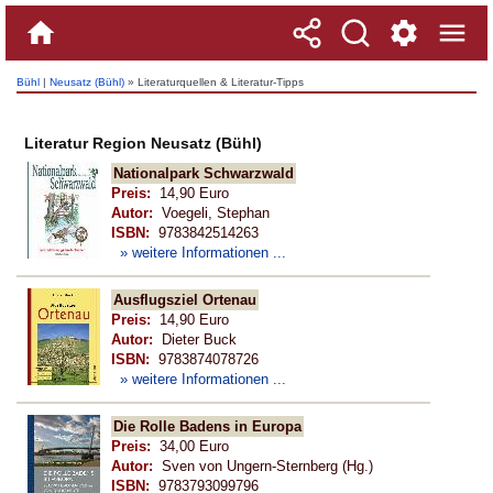
Bühl
|
Neusatz (Bühl)
» Literaturquellen & Literatur-Tipps
Literatur Region Neusatz (Bühl)
Nationalpark Schwarzwald
Preis:
14,90 Euro
Autor:
Voegeli, Stephan
ISBN:
9783842514263
» weitere Informationen ...
Ausflugsziel Ortenau
Preis:
14,90 Euro
Autor:
Dieter Buck
ISBN:
9783874078726
» weitere Informationen ...
Die Rolle Badens in Europa
Preis:
34,00 Euro
Autor:
Sven von Ungern-Sternberg (Hg.)
ISBN:
9783793099796