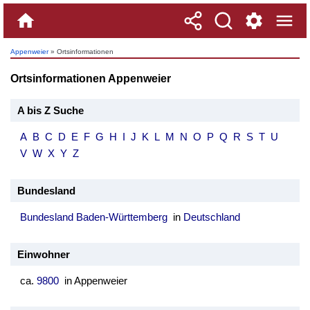
Appenweier
» Ortsinformationen
Ortsinformationen Appenweier
A bis Z Suche
A
B
C
D
E
F
G
H
I
J
K
L
M
N
O
P
Q
R
S
T
U
V
W
X
Y
Z
Bundesland
Bundesland Baden-Württemberg
in
Deutschland
Einwohner
ca.
9800
in Appenweier