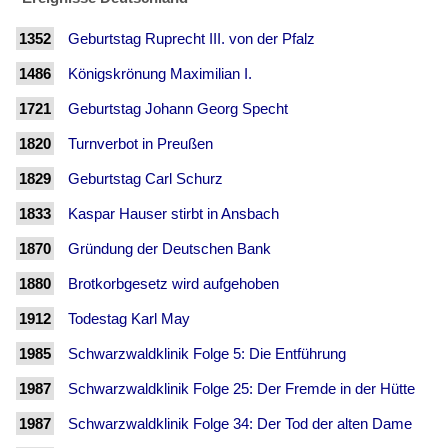
1352
Geburtstag Ruprecht III. von der Pfalz
1486
Königskrönung Maximilian I.
1721
Geburtstag Johann Georg Specht
1820
Turnverbot in Preußen
1829
Geburtstag Carl Schurz
1833
Kaspar Hauser stirbt in Ansbach
1870
Gründung der Deutschen Bank
1880
Brotkorbgesetz wird aufgehoben
1912
Todestag Karl May
1985
Schwarzwaldklinik Folge 5: Die Entführung
1987
Schwarzwaldklinik Folge 25: Der Fremde in der Hütte
1987
Schwarzwaldklinik Folge 34: Der Tod der alten Dame