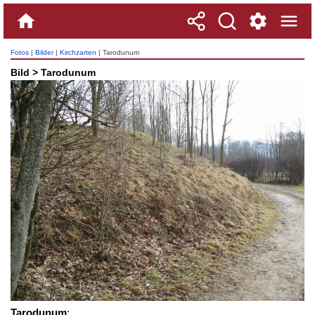
Fotos
|
Bilder
|
Kirchzarten
| Tarodunum
Bild > Tarodunum
Tarodunum
: