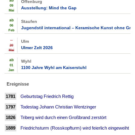
ab
Offenburg
09
Ausstellung: Mind the Gap
Mai
ab
Staufen
06
Jugendstil international – Keramische Kunst ohne Gre
Feb
--
Ulm
20
Ulmer Zelt 2026
Mai
ab
Wyhl
01
1100 Jahre Wyhl am Kaiserstuhl
Jan
Ereignisse
1781
Geburtstag Friedrich Rettig
1797
Todestag Johann Christian Wentzinger
1826
Triberg wird durch einen Großbrand zerstört
1889
Friedrichsturm (Rosskopfturm) wird feierlich eingeweiht