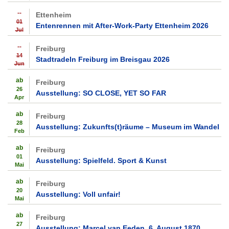
--
Ettenheim
01
Entenrennen mit After-Work-Party Ettenheim 2026
Jul
--
Freiburg
14
Stadtradeln Freiburg im Breisgau 2026
Jun
ab
Freiburg
26
Ausstellung: SO CLOSE, YET SO FAR
Apr
ab
Freiburg
28
Ausstellung: Zukunfts(t)räume – Museum im Wandel
Feb
ab
Freiburg
01
Ausstellung: Spielfeld. Sport & Kunst
Mai
ab
Freiburg
20
Ausstellung: Voll unfair!
Mai
ab
Freiburg
27
Ausstellung: Marcel van Eeden. 6. August 1870