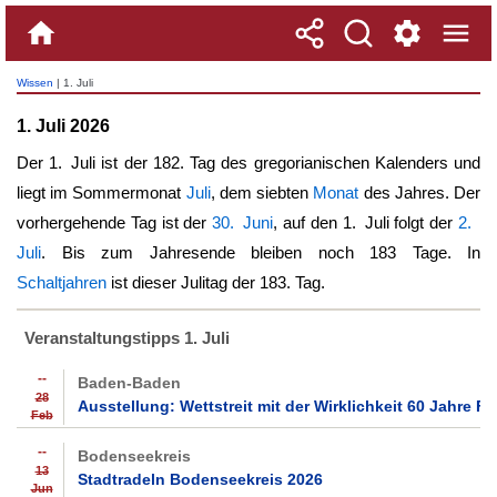
Wissen
| 1. Juli
1. Juli 2026
Der
1. Juli
ist der 182. Tag des gregorianischen Kalenders und
liegt im Sommermonat
Juli
, dem siebten
Monat
des Jahres. Der
vorhergehende Tag ist der
30. Juni
, auf den
1. Juli
folgt der
2.
Juli
. Bis zum Jahresende bleiben noch 183 Tage. In
Schaltjahren
ist dieser Julitag der 183. Tag.
Veranstaltungstipps 1. Juli
--
Baden-Baden
28
Ausstellung: Wettstreit mit der Wirklichkeit 60 Jahre F
Feb
--
Bodenseekreis
13
Stadtradeln Bodenseekreis 2026
Jun