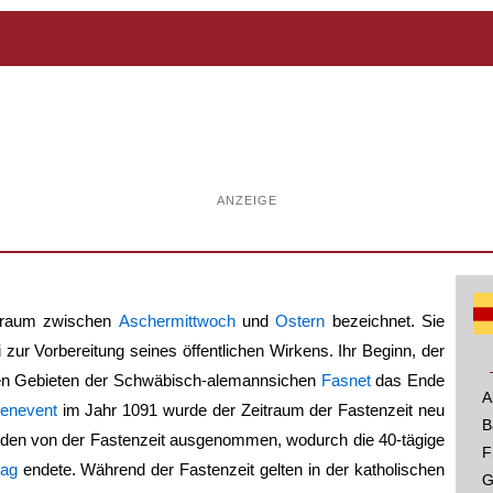
ANZEIGE
itraum zwischen
Aschermittwoch
und
Ostern
bezeichnet. Sie
 zur Vorbereitung seines öffentlichen Wirkens. Ihr Beginn, der
isten Gebieten der Schwäbisch-alemannsichen
Fasnet
das Ende
A
enevent
im Jahr 1091 wurde der Zeitraum der
Fastenzeit
neu
B
den von der
Fastenzeit
ausgenommen, wodurch die 40-tägige
F
tag
endete. Während der
Fastenzeit
gelten in der katholischen
G