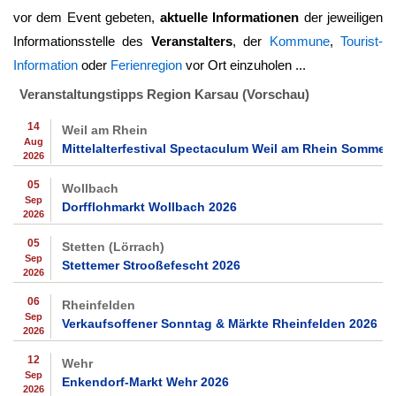
vor dem Event gebeten,
aktuelle Informationen
der jeweiligen
Informationsstelle des
Veranstalters
, der
Kommune
,
Tourist-
Information
oder
Ferienregion
vor Ort einzuholen ...
Veranstaltungstipps Region Karsau (Vorschau)
14
Weil am Rhein
Aug
Mittelalterfestival Spectaculum Weil am Rhein Sommer
2026
05
Wollbach
Sep
Dorfflohmarkt Wollbach 2026
2026
05
Stetten (Lörrach)
Sep
Stettemer Strooßefescht 2026
2026
06
Rheinfelden
Sep
Verkaufsoffener Sonntag & Märkte Rheinfelden 2026
2026
12
Wehr
Sep
Enkendorf-Markt Wehr 2026
2026