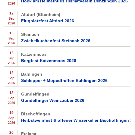
Hock am Heimethues Heimatverein Denzlingen 2026
2026
12
Altdorf (Ettenheim)
Sep
Flugplatzfest Altdorf 2026
2026
13
Steinach
Sep
Zwiebelkuchenfest Steinach 2026
2026
13
Katzenmoos
Sep
Bergfest Katzenmoos 2026
2026
13
Bahlingen
Sep
Schlepper + Mopedtreffen Bahlingen 2026
2026
18
Gundelfingen
Sep
Gundelfinger Weinzauber 2026
2026
19
Bischoffingen
Sep
Herbstweinfest & offener Winzerkeller Bischoffingen 2
2026
20
Freiamt