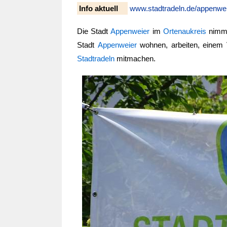
Info aktuell
www.stadtradeln.de/appenwe
Die Stadt
Appenweier
im
Ortenaukreis
nimmt
Stadt
Appenweier
wohnen, arbeiten, einem 
Stadtradeln
mitmachen.