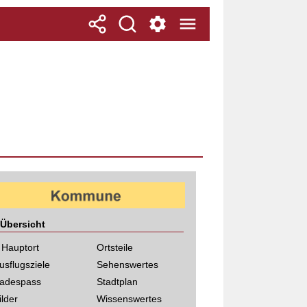
Übersicht
 Hauptort
Ortsteile
usflugsziele
Sehenswertes
adespass
Stadtplan
ilder
Wissenswertes