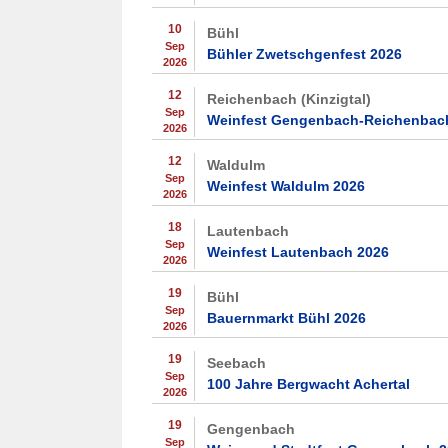
10
Bühl
Sep
Bühler Zwetschgenfest 2026
2026
12
Reichenbach (Kinzigtal)
Sep
Weinfest Gengenbach-Reichenbac
2026
12
Waldulm
Sep
Weinfest Waldulm 2026
2026
18
Lautenbach
Sep
Weinfest Lautenbach 2026
2026
19
Bühl
Sep
Bauernmarkt Bühl 2026
2026
19
Seebach
Sep
100 Jahre Bergwacht Achertal
2026
19
Gengenbach
Sep