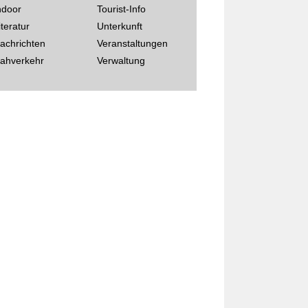
ndoor
Tourist-Info
iteratur
Unterkunft
achrichten
Veranstaltungen
ahverkehr
Verwaltung