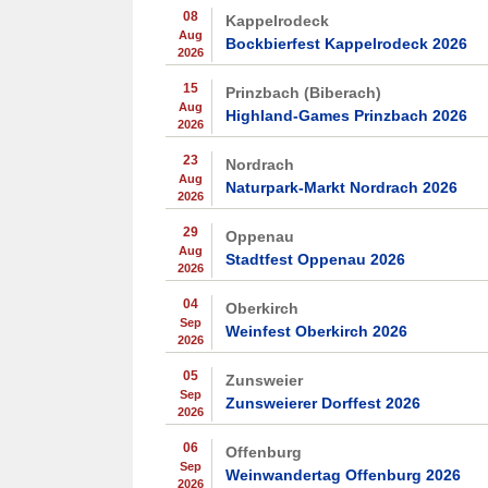
08
Kappelrodeck
Aug
Bockbierfest Kappelrodeck 2026
2026
15
Prinzbach (Biberach)
Aug
Highland-Games Prinzbach 2026
2026
23
Nordrach
Aug
Naturpark-Markt Nordrach 2026
2026
29
Oppenau
Aug
Stadtfest Oppenau 2026
2026
04
Oberkirch
Sep
Weinfest Oberkirch 2026
2026
05
Zunsweier
Sep
Zunsweierer Dorffest 2026
2026
06
Offenburg
Sep
Weinwandertag Offenburg 2026
2026