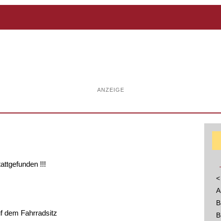
ANZEIGE
tattgefunden !!!
<
A
B
f dem Fahrradsitz
B