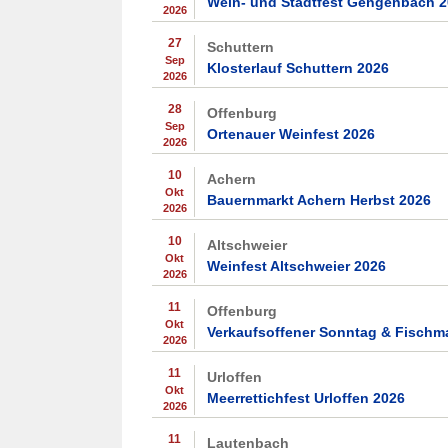
Wein- und Stadtfest Gengenbach 
2026
27
Schuttern
Sep
Klosterlauf Schuttern 2026
2026
28
Offenburg
Sep
Ortenauer Weinfest 2026
2026
10
Achern
Okt
Bauernmarkt Achern Herbst 2026
2026
10
Altschweier
Okt
Weinfest Altschweier 2026
2026
11
Offenburg
Okt
Verkaufsoffener Sonntag & Fischm
2026
11
Urloffen
Okt
Meerrettichfest Urloffen 2026
2026
11
Lautenbach