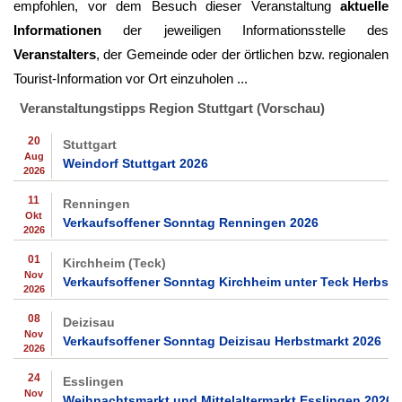
empfohlen, vor dem Besuch dieser Veranstaltung
aktuelle
Informationen
der jeweiligen Informationsstelle des
Veranstalters
, der Gemeinde oder der örtlichen bzw. regionalen
Tourist-Information vor Ort einzuholen ...
Veranstaltungstipps Region Stuttgart (Vorschau)
20
Stuttgart
Aug
Weindorf Stuttgart 2026
2026
11
Renningen
Okt
Verkaufsoffener Sonntag Renningen 2026
2026
01
Kirchheim (Teck)
Nov
Verkaufsoffener Sonntag Kirchheim unter Teck Herbst 
2026
08
Deizisau
Nov
Verkaufsoffener Sonntag Deizisau Herbstmarkt 2026
2026
24
Esslingen
Nov
Weihnachtsmarkt und Mittelaltermarkt Esslingen 2026